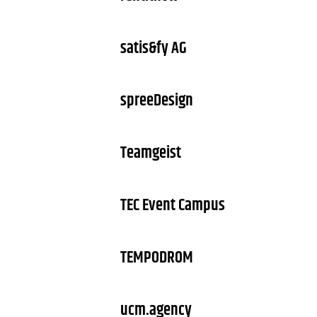
satis&fy AG
spreeDesign
Teamgeist
TEC Event Campus
TEMPODROM
ucm.agency