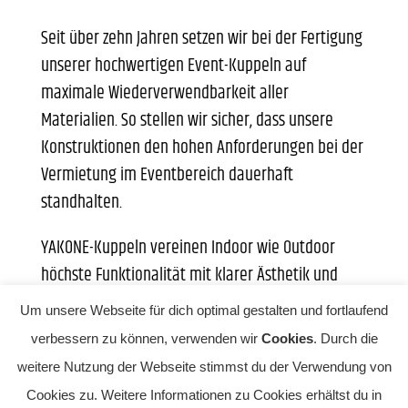
Seit über zehn Jahren setzen wir bei der Fertigung
unserer hochwertigen Event-Kuppeln auf
maximale Wiederverwendbarkeit aller
Materialien. So stellen wir sicher, dass unsere
Konstruktionen den hohen Anforderungen bei der
Vermietung im Eventbereich dauerhaft
standhalten.
YAKONE-Kuppeln vereinen Indoor wie Outdoor
höchste Funktionalität mit klarer Ästhetik und
unverwechselbarem Design. Sie verwandeln freie
Um unsere Webseite für dich optimal gestalten und fortlaufend
Flächen in einladende Räume. Schon aus der
verbessern zu können, verwenden wir
Cookies
. Durch die
Ferne vermitteln die Tragwerke aus Kiefernholz
weitere Nutzung der Webseite stimmst du der Verwendung von
eine spürbare Aufwertung durch Exklusivität und
Cookies zu. Weitere Informationen zu Cookies erhältst du in