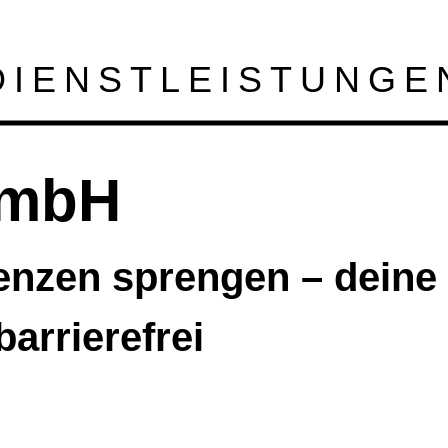
 DIENSTLEISTUNGE
GmbH
nzen sprengen – deine I
barrierefrei