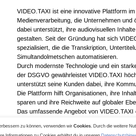
VIDEO.TAXI ist eine innovative Plattform im 
Medienverarbeitung, die Unternehmen und öf
dabei unterstützt, ihre audiovisuellen Inhalte 
gestalten. Seit der Gründung hat sich VIDE
spezialisiert, die die Transkription, Unterti
Simultandolmetschen automatisieren.
Durch modernste Technologie und ein stark
der DSGVO gewährleistet VIDEO.TAXI höchs
unterstützt seine Kunden dabei, ihre Kommun
Die Plattform hilft Organisationen, ihre Inhal
sparen und ihre Reichweite auf globaler E
Das umfassende Angebot von VIDEO.TAXI er
mehrsprachig und barrierefrei für ein intern
 verbessern zu können, verwenden wir
Cookies
. Durch die weitere N
machen. Egal ob für Unternehmen, die ihre
re Informationen zu Cookies erhältst du in unseren
Datenschutzhinw