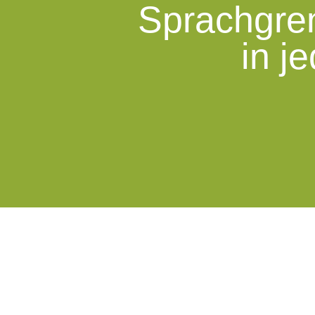
Sprachgren
in j