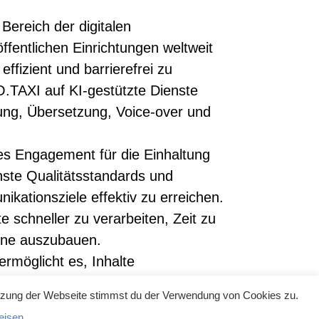
Bereich der digitalen
fentlichen Einrichtungen weltweit
effizient und barrierefrei zu
O.TAXI auf KI-gestützte Dienste
telung, Übersetzung, Voice-over und
es Engagement für die Einhaltung
te Qualitätsstandards und
ikationsziele effektiv zu erreichen.
te schneller zu verarbeiten, Zeit zu
bene auszubauen.
möglicht es, Inhalte
ationales Publikum zugänglich zu
utzung der Webseite stimmst du der Verwendung von Cookies zu.
 globalen Märkte besser bedienen
eisen
.