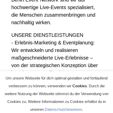
hochwertige Live-Events spezialisiert,
die Menschen zusammenbringen und
nachhaltig wirken.
UNSERE DIENSTLEISTUNGEN
- Erlebnis-Marketing & Eventplanung:
Wir entwickeln und realisieren
maßgeschneiderte Live-Erlebnisse –
von der strategischen Konzeption über
kreatives Storytelling bis zur
Um unsere Webseite für dich optimal gestalten und fortlaufend
professionellen Umsetzung.
verbessern zu können, verwenden wir
Cookies
. Durch die
Zielgerichtet, markenstärkend und
weitere Nutzung der Webseite stimmst du der Verwendung von
wirkungsvoll.
Cookies zu. Weitere Informationen zu Cookies erhältst du in
- Destination Management, Eventlogistik
unseren
Datenschutzhinweisen
.