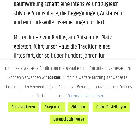
Raumwirkung schafft eine intensive und zugleich
stilvolle Atmosphäre, die Begegnungen, Austausch
und eindrucksvolle Inszenierungen fördert.
Mitten im Herzen Berlins, am Potsdamer Platz
gelegen, führt unser Haus die Tradition eines
Ortes fort, der seit über hundert Jahren für
Prestige, Dynamik und internationale Bedeutung
Um unsere Webseite für dich optimal gestalten und fortlaufend verbessern zu
steht. Architektur, Geschichte und Lichtstimmung
können, verwenden wir
Cookies
. Durch die weitere Nutzung der Webseite
bilden einen Rahmen, der jedem Anlass eine
stimmst du der Verwendung von Cookies zu. Weitere Informationen zu Cookies
außergewöhnliche Präsenz verleiht.
erhältst du in unseren
Datenschutzhinweisen
.
Die weitläufigen Raumflächen lassen sich präzise
Alle akzeptieren
Akzeptieren
Ablehnen
Cookie Einstellungen
und stilvoll gestalten. Von festlichen Banketten
Datenschutzhinweise
über Galadinner bis hin zu anspruchsvollen
Markeninszenierungen, exklusiven Präsentationen