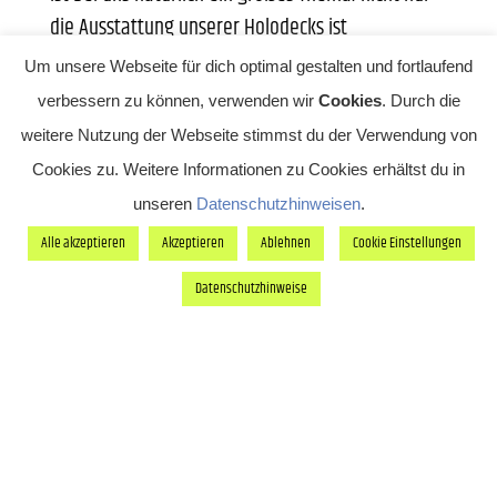
die Ausstattung unserer Holodecks ist
marktführend, auch die Gesamtausstattung des
Um unsere Webseite für dich optimal gestalten und fortlaufend
Stores kann sich sehen lassen - wir haben
verbessern zu können, verwenden wir
Cookies
. Durch die
mehrere Apple TV und einen Beamer mit
weitere Nutzung der Webseite stimmst du der Verwendung von
Leinwand, die zum Beispiel für Präsentationen
Cookies zu. Weitere Informationen zu Cookies erhältst du in
genutzt problemlos genutzt werden können und
unseren
Datenschutzhinweisen
.
unsere Klimaanlage kühlt auch bei mitreißenden
Alle akzeptieren
Akzeptieren
Ablehnen
Cookie Einstellungen
Diskussionsrunden oder während einem
Afterwork-Event bei sommerlichen Temperaturen.
Datenschutzhinweise
Unser Store kann auch losgelöst von den VR-
Erlebnissen gebucht werden, da wir die
Möglichkeit haben, einzelne Flächen separat
abzutrennen und zu vermieten. Wir verfügen über
zwei Eingänge: der Großteil der Gäste besucht uns