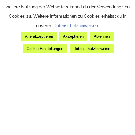
langjährigen Erfahrung (seit 2009) im
weitere Nutzung der Webseite stimmst du der Verwendung von
Bereich Personenbeförderung und
Cookies zu. Weitere Informationen zu Cookies erhältst du in
Tourismus, sind wir stehts bemüht uns
unseren
Datenschutzhinweisen
.
den Herausforderungen der Zeit
Alle akzeptieren
Akzeptieren
Ablehnen
anzupassen.
Prime Limousines & More ist bestrebt,
Cookie Einstellungen
Datenschutzhinweise
seinen Kunden den bestmöglichen
Service zu bieten. Unsere Flotte ist
stehst auf den aktuellsten Stand.