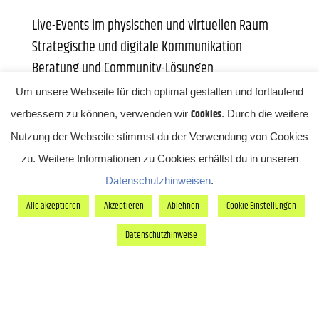
Live-Events im physischen und virtuellen Raum
Strategische und digitale Kommunikation
Beratung und Community-Lösungen
Um unsere Webseite für dich optimal gestalten und fortlaufend
Als inhabergeführte Agentur mit Sitz in Genf
Cookies
verbessern zu können, verwenden wir
. Durch die weitere
(Schweiz) operiert MCI global in über 60 Büros in
Nutzung der Webseite stimmst du der Verwendung von Cookies
31 Ländern und mit mehr als 2.000 Mitarbeitern.
zu. Weitere Informationen zu Cookies erhältst du in unseren
30+ Jahre Markterfahrung
Datenschutzhinweisen
.
61 Standorte
Alle akzeptieren
Akzeptieren
Ablehnen
Cookie Einstellungen
31 Länder
Datenschutzhinweise
Mehr über MCI Deutschland erfahren:
https://www.mci-live.de