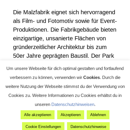
Die Malzfabrik eignet sich hervorragend
als Film- und Fotomotiv sowie für Event-
Produktionen. Die Fabrikgebäude bieten
einzigartige, unsanierte Flächen von
gründerzeitlicher Architektur bis zum
50er Jahre geprägten Baustil. Der Park
nebst Hof und Zwischendach bieten
Um unsere Webseite für dich optimal gestalten und fortlaufend
eine wunderbare Möglichkeit, seine
verbessern zu können, verwenden wir
Cookies
. Durch die
Gäste an der frischen Luft einzuladen.
weitere Nutzung der Webseite stimmst du der Verwendung von
Cookies zu. Weitere Informationen zu Cookies erhältst du in
Die Malzfabrik Event GmbH ist
exklusiver Partner der Malzfabrik und
unseren
Datenschutzhinweisen
.
für jegliche Veranstaltungsanfragen zur
Alle akzeptieren
Akzeptieren
Ablehnen
Location – ob Motiv oder Event – erster
Cookie Einstellungen
Datenschutzhinweise