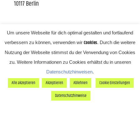
10117 Berlin
Um unsere Webseite für dich optimal gestalten und fortlaufend
Cookies
verbessern zu können, verwenden wir
. Durch die weitere
Nutzung der Webseite stimmst du der Verwendung von Cookies
zu. Weitere Informationen zu Cookies erhältst du in unseren
Wir bieten hochwertige Caterings für
Datenschutzhinweisen
.
Veranstaltungen jeder Art und Größe von 50 bis
Alle akzeptieren
Akzeptieren
Ablehnen
Cookie Einstellungen
2.000 Gästen in den schönsten Locations Berlins.
Datenschutzhinweise
Um mit unseren Speisen die beste Qualität zu
erreichen, setzen wir auf regionale Produkte und
lokale Lieferant:innen. Tiere aus fairer Haltung,
Gemüse aus der Region, beste Zutaten für unsere