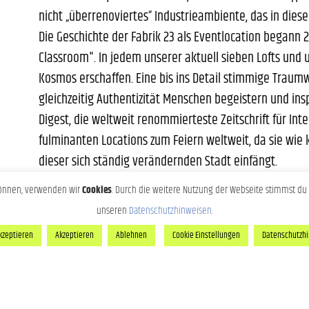
nicht „überrenoviertes“ Industrieambiente, das in dieser
Die Geschichte der Fabrik 23 als Eventlocation begann 2
Classroom". In jedem unserer aktuell sieben Lofts und
Kosmos erschaffen. Eine bis ins Detail stimmige Traumwe
gleichzeitig Authentizität Menschen begeistern und inspi
Digest, die weltweit renommierteste Zeitschrift für Inte
fulminanten Locations zum Feiern weltweit, da sie wie 
dieser sich ständig verändernden Stadt einfängt.
 können, verwenden wir
Cookies
. Durch die weitere Nutzung der Webseite stimmst du 
unseren
Datenschutzhinweisen
.
akzeptieren
Akzeptieren
Ablehnen
Cookie Einstellungen
Datenschutzh
EICHE
VERANSTALTUNGEN