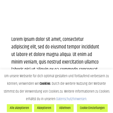
Lorem ipsum dolor sit amet, consectetur
adipiscing elit, sed do eiusmod tempor incididunt
ut labore et dolore magna aliqua. Ut enim ad
minim veniam, quis nostrud exercitation ullamco
laboris nisi ut aliquip ex ea commodo consequat.
Um unsere Webseite für dich optimal gestalten und fortlaufend verbessern zu
Duis aute irure dolor in reprehenderit in voluptate
können, verwenden wir
Cookies
. Durch die weitere Nutzung der Webseite
velit esse cillum dolore eu fugiat nulla pariatur.
Excepteur sint occaecat cupidatat non proident,
stimmst du der Verwendung von Cookies zu. Weitere Informationen zu Cookies
sunt in culpa qui officia deserunt mollit anim id
erhältst du in unseren
Datenschutzhinweisen
.
est laborum.
Alle akzeptieren
Akzeptieren
Ablehnen
Cookie Einstellungen