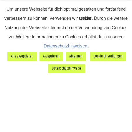
Seit 20 Jahren arbeitet Berlin Event an der
Um unsere Webseite für dich optimal gestalten und fortlaufend
Schnittstelle von Kreativität und Nachhaltigkeit.
Cookies
verbessern zu können, verwenden wir
. Durch die weitere
Als nachhaltig zertifizierte Eventagentur
Nutzung der Webseite stimmst du der Verwendung von Cookies
konzipieren und realisieren wir Ihr Event.
zu. Weitere Informationen zu Cookies erhältst du in unseren
Mit einem starken Netzwerk langjähriger Partner
Datenschutzhinweisen
.
und unserer umfassenden Berlin-Expertise
Alle akzeptieren
Akzeptieren
Ablehnen
Cookie Einstellungen
gestalten wir maßgeschneiderte Konzepte, die
Datenschutzhinweise
sowohl inhaltlich als auch ökologisch überzeugen.
In über 1.500 Projekten, konnte wir bereits mehr
als 400.000 Gäste begeistern.